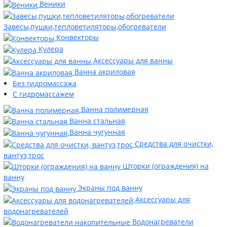
Веники
Завесы,пушки,тепловетиляторы,обогреватели
Конвекторы
Кулера
Аксессуары для ванны
Ванна акриловая
Без гидромассажа
С гидромассажем
Ванна полимерная
Ванна стальная
Ванна чугунная
Средства для очистки,
вантуз,трос
Шторки (ограждения) на
ванну
Экраны под ванну
Аксессуары для
водонагревателей
Водонагреватели