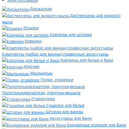
Электротовары
Держатели
Диспенсеры для жидкого
мыла
Ершики
Карнизы для шторки
Коврики
Комплекты (набор для ванны),подвесные аксессуары
Корзины для белья и баки
Крючки
Мыльницы
Полки, этажерки
Полотенцедержатели, поручни,вешала
Стаканчики
Сушилки для белья
Шторки для ванны
Аксессуары для бани
Бондарные изделия для бани