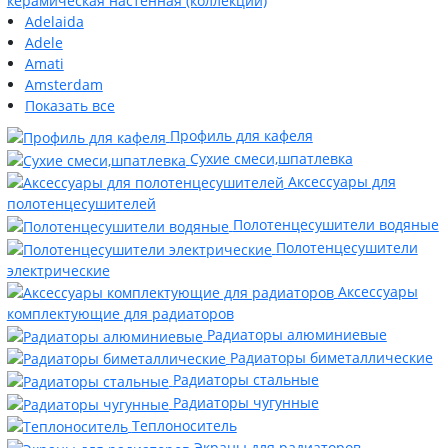
керамическая настенная (коллекции)
Adelaida
Adele
Amati
Amsterdam
Показать все
Профиль для кафеля
Сухие смеси,шпатлевка
Аксессуары для
полотенцесушителей
Полотенцесушители водяные
Полотенцесушители
электрические
Аксессуары
комплектующие для радиаторов
Радиаторы алюминиевые
Радиаторы биметаллические
Радиаторы стальные
Радиаторы чугунные
Теплоноситель
Экраны для радиаторов