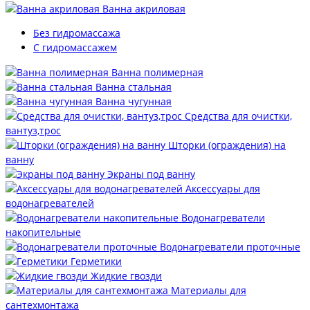
Ванна акриловая
Без гидромассажа
С гидромассажем
Ванна полимерная
Ванна стальная
Ванна чугунная
Средства для очистки,
вантуз,трос
Шторки (ограждения) на
ванну
Экраны под ванну
Аксессуары для
водонагревателей
Водонагреватели
накопительные
Водонагреватели проточные
Герметики
Жидкие гвозди
Материалы для
сантехмонтажа