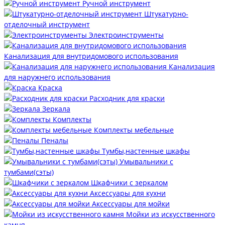
Ручной инструмент
Штукатурно-
отделочный инструмент
Электроинструменты
Канализация для внутридомового использования
Канализация
для наружнего использования
Краска
Расходник для краски
Зеркала
Комплекты
Комплекты мебельные
Пеналы
Тумбы,настенные шкафы
Умывальники с
тумбами(сэты)
Шкафчики с зеркалом
Аксессуары для кухни
Аксессуары для мойки
Мойки из искусственного
камня