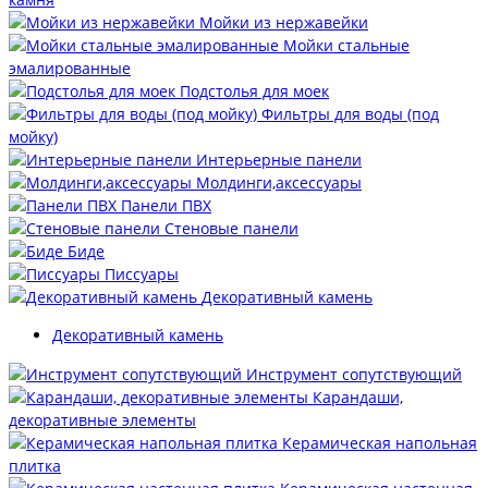
Мойки из нержавейки
Мойки стальные
эмалированные
Подстолья для моек
Фильтры для воды (под
мойку)
Интерьерные панели
Молдинги,аксессуары
Панели ПВХ
Стеновые панели
Биде
Писсуары
Декоративный камень
Декоративный камень
Инструмент сопутствующий
Карандаши,
декоративные элементы
Керамическая напольная
плитка