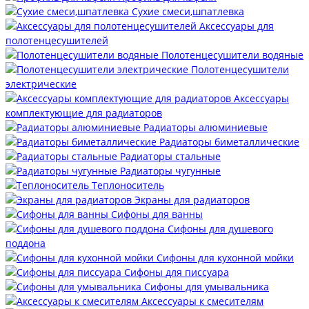
Сухие смеси,шпатлевка
Аксессуары для
полотенцесушителей
Полотенцесушители водяные
Полотенцесушители
электрические
Аксессуары
комплектующие для радиаторов
Радиаторы алюминиевые
Радиаторы биметаллические
Радиаторы стальные
Радиаторы чугунные
Теплоноситель
Экраны для радиаторов
Сифоны для ванны
Сифоны для душевого
поддона
Сифоны для кухонной мойки
Сифоны для писсуара
Сифоны для умывальника
Аксессуары к смесителям