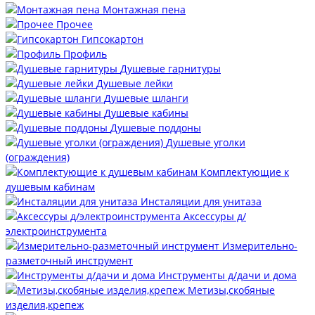
Монтажная пена
Прочее
Гипсокартон
Профиль
Душевые гарнитуры
Душевые лейки
Душевые шланги
Душевые кабины
Душевые поддоны
Душевые уголки
(ограждения)
Комплектующие к
душевым кабинам
Инсталяции для унитаза
Аксессуры д/
электроинструмента
Измерительно-
разметочный инструмент
Инструменты д/дачи и дома
Метизы,скобяные
изделия,крепеж