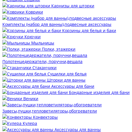
Карнизы для шторки
Коврики
Комплекты (набор для ванны),подвесные аксессуары
Корзины для белья и баки
Крючки
Мыльницы
Полки, этажерки
Полотенцедержатели, поручни,вешала
Стаканчики
Сушилки для белья
Шторки для ванны
Аксессуары для бани
Бондарные изделия для бани
Веники
Завесы,пушки,тепловетиляторы,обогреватели
Конвекторы
Кулера
Аксессуары для ванны