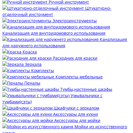
Ручной инструмент
Штукатурно-
отделочный инструмент
Электроинструменты
Канализация для внутридомового использования
Канализация
для наружнего использования
Краска
Расходник для краски
Зеркала
Комплекты
Комплекты мебельные
Пеналы
Тумбы,настенные шкафы
Умывальники с
тумбами(сэты)
Шкафчики с зеркалом
Аксессуары для кухни
Аксессуары для мойки
Мойки из искусственного
камня