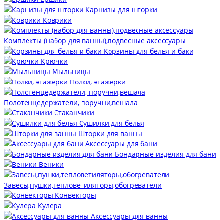
Карнизы для шторки
Коврики
Комплекты (набор для ванны),подвесные аксессуары
Корзины для белья и баки
Крючки
Мыльницы
Полки, этажерки
Полотенцедержатели, поручни,вешала
Стаканчики
Сушилки для белья
Шторки для ванны
Аксессуары для бани
Бондарные изделия для бани
Веники
Завесы,пушки,тепловетиляторы,обогреватели
Конвекторы
Кулера
Аксессуары для ванны