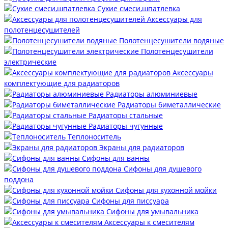
Сухие смеси,шпатлевка
Аксессуары для
полотенцесушителей
Полотенцесушители водяные
Полотенцесушители
электрические
Аксессуары
комплектующие для радиаторов
Радиаторы алюминиевые
Радиаторы биметаллические
Радиаторы стальные
Радиаторы чугунные
Теплоноситель
Экраны для радиаторов
Сифоны для ванны
Сифоны для душевого
поддона
Сифоны для кухонной мойки
Сифоны для писсуара
Сифоны для умывальника
Аксессуары к смесителям