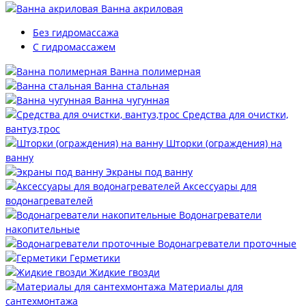
Ванна акриловая
Без гидромассажа
С гидромассажем
Ванна полимерная
Ванна стальная
Ванна чугунная
Средства для очистки,
вантуз,трос
Шторки (ограждения) на
ванну
Экраны под ванну
Аксессуары для
водонагревателей
Водонагреватели
накопительные
Водонагреватели проточные
Герметики
Жидкие гвозди
Материалы для
сантехмонтажа