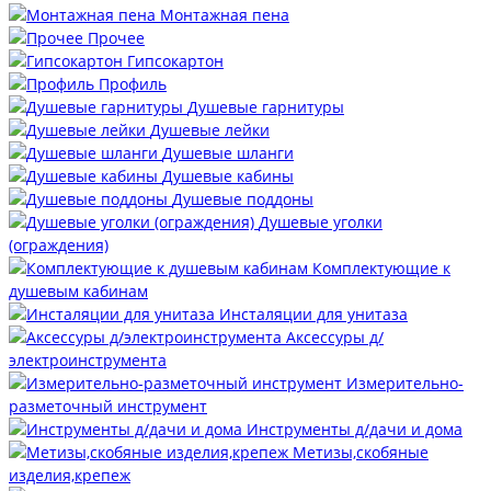
Монтажная пена
Прочее
Гипсокартон
Профиль
Душевые гарнитуры
Душевые лейки
Душевые шланги
Душевые кабины
Душевые поддоны
Душевые уголки
(ограждения)
Комплектующие к
душевым кабинам
Инсталяции для унитаза
Аксессуры д/
электроинструмента
Измерительно-
разметочный инструмент
Инструменты д/дачи и дома
Метизы,скобяные
изделия,крепеж