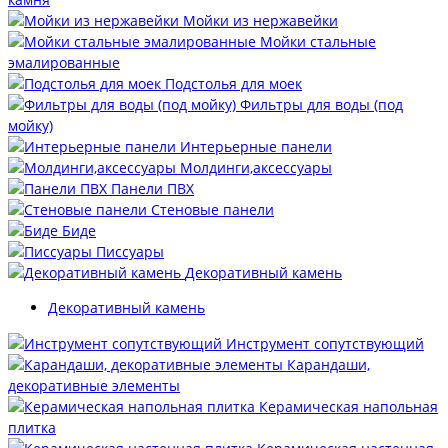
Мойки из нержавейки
Мойки стальные
эмалированные
Подстолья для моек
Фильтры для воды (под
мойку)
Интерьерные панели
Молдинги,аксессуары
Панели ПВХ
Стеновые панели
Биде
Писсуары
Декоративный камень
Декоративный камень
Инструмент сопутствующий
Карандаши,
декоративные элементы
Керамическая напольная
плитка