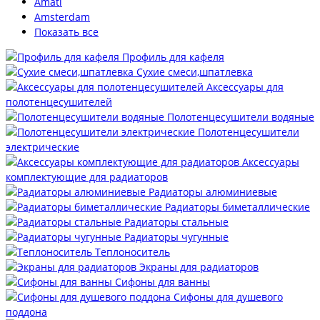
Amati
Amsterdam
Показать все
Профиль для кафеля
Сухие смеси,шпатлевка
Аксессуары для
полотенцесушителей
Полотенцесушители водяные
Полотенцесушители
электрические
Аксессуары
комплектующие для радиаторов
Радиаторы алюминиевые
Радиаторы биметаллические
Радиаторы стальные
Радиаторы чугунные
Теплоноситель
Экраны для радиаторов
Сифоны для ванны
Сифоны для душевого
поддона