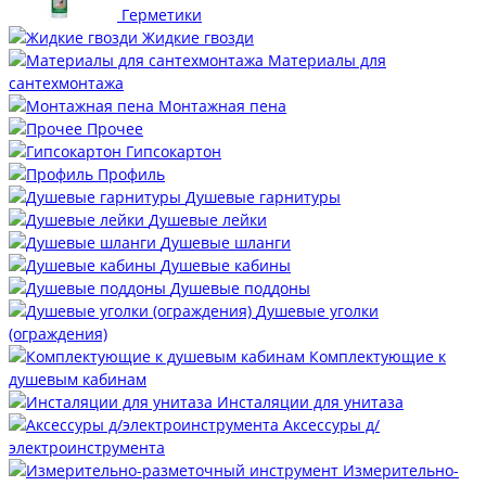
Герметики
Жидкие гвозди
Материалы для
сантехмонтажа
Монтажная пена
Прочее
Гипсокартон
Профиль
Душевые гарнитуры
Душевые лейки
Душевые шланги
Душевые кабины
Душевые поддоны
Душевые уголки
(ограждения)
Комплектующие к
душевым кабинам
Инсталяции для унитаза
Аксессуры д/
электроинструмента
Измерительно-