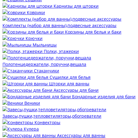
Карнизы для шторки
Коврики
Комплекты (набор для ванны),подвесные аксессуары
Корзины для белья и баки
Крючки
Мыльницы
Полки, этажерки
Полотенцедержатели, поручни,вешала
Стаканчики
Сушилки для белья
Шторки для ванны
Аксессуары для бани
Бондарные изделия для бани
Веники
Завесы,пушки,тепловетиляторы,обогреватели
Конвекторы
Кулера
Аксессуары для ванны