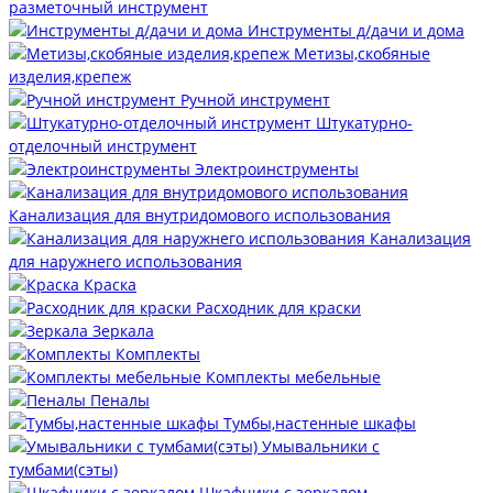
разметочный инструмент
Инструменты д/дачи и дома
Метизы,скобяные
изделия,крепеж
Ручной инструмент
Штукатурно-
отделочный инструмент
Электроинструменты
Канализация для внутридомового использования
Канализация
для наружнего использования
Краска
Расходник для краски
Зеркала
Комплекты
Комплекты мебельные
Пеналы
Тумбы,настенные шкафы
Умывальники с
тумбами(сэты)
Шкафчики с зеркалом