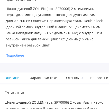
Шланг душевой ZOLLEN (арт. SP70006) 2 м, имп/имп,
нерж, дв.замок, цв. упаковка Шланг для душа имп/имп
Длина : 200 см Оплетка: нержавеющая сталь, Double lock
(двойной замок) Внутренний шланг: PVC, диаметр 14 мм
Гайка накидная: латунь 1/2" дюйма (16 мм) с внутренней
резьбой Гайка для лейки: цинк 1/2" дюйма (16 мм) с
внутренней резьбой Цвет:...
Подробнее
Описание
Характеристики
Отзывы
0
Вопросы и
Описание
Шланг душевой ZOLLEN (арт. SP70006) 2 м, имп/имп, нерж,
дв.замок, цв. упаковка Шланг для душа имп/имп Длина :