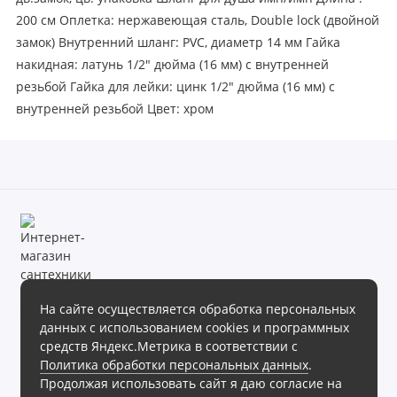
200 см Оплетка: нержавеющая сталь, Double lock (двойной
замок) Внутренний шланг: PVC, диаметр 14 мм Гайка
накидная: латунь 1/2" дюйма (16 мм) с внутренней
резьбой Гайка для лейки: цинк 1/2" дюйма (16 мм) с
внутренней резьбой Цвет: хром
На сайте осуществляется обработка персональных
данных с использованием cookies и программных
Магазин сантехники «Теплое море» готов предложить своим
средств Яндекс.Метрика в соответствии с
клиентам обширный ассортимент продукции в различных
Политика обработки персональных данных
.
ценовых диапазонах.
Продолжая использовать сайт я даю согласие на
Интернет магазин сантехники «Теплое море», 2026г.