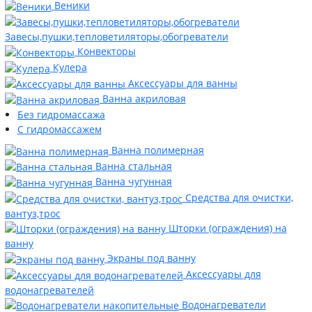
Веники
Завесы,пушки,тепловетиляторы,обогреватели
Конвекторы
Кулера
Аксессуары для ванны
Ванна акриловая
Без гидромассажа
С гидромассажем
Ванна полимерная
Ванна стальная
Ванна чугунная
Средства для очистки,
вантуз,трос
Шторки (ограждения) на
ванну
Экраны под ванну
Аксессуары для
водонагревателей
Водонагреватели