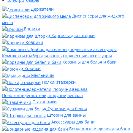
Электротовары
Держатели
Диспенсеры для жидкого
мыла
Ершики
Карнизы для шторки
Коврики
Комплекты (набор для ванны),подвесные аксессуары
Корзины для белья и баки
Крючки
Мыльницы
Полки, этажерки
Полотенцедержатели, поручни,вешала
Стаканчики
Сушилки для белья
Шторки для ванны
Аксессуары для бани
Бондарные изделия для бани