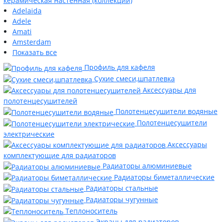
керамическая настенная (коллекции)
Adelaida
Adele
Amati
Amsterdam
Показать все
Профиль для кафеля
Сухие смеси,шпатлевка
Аксессуары для
полотенцесушителей
Полотенцесушители водяные
Полотенцесушители
электрические
Аксессуары
комплектующие для радиаторов
Радиаторы алюминиевые
Радиаторы биметаллические
Радиаторы стальные
Радиаторы чугунные
Теплоноситель
Экраны для радиаторов