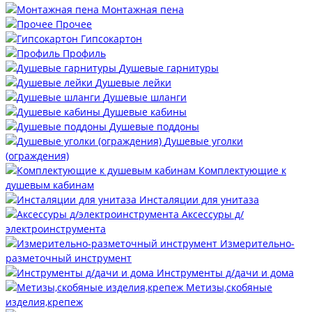
Монтажная пена
Прочее
Гипсокартон
Профиль
Душевые гарнитуры
Душевые лейки
Душевые шланги
Душевые кабины
Душевые поддоны
Душевые уголки
(ограждения)
Комплектующие к
душевым кабинам
Инсталяции для унитаза
Аксессуры д/
электроинструмента
Измерительно-
разметочный инструмент
Инструменты д/дачи и дома
Метизы,скобяные
изделия,крепеж