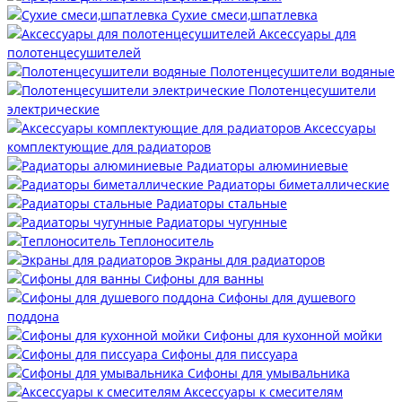
Сухие смеси,шпатлевка
Аксессуары для
полотенцесушителей
Полотенцесушители водяные
Полотенцесушители
электрические
Аксессуары
комплектующие для радиаторов
Радиаторы алюминиевые
Радиаторы биметаллические
Радиаторы стальные
Радиаторы чугунные
Теплоноситель
Экраны для радиаторов
Сифоны для ванны
Сифоны для душевого
поддона
Сифоны для кухонной мойки
Сифоны для писсуара
Сифоны для умывальника
Аксессуары к смесителям