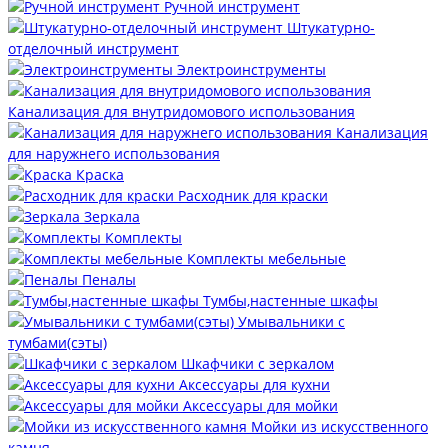
Ручной инструмент
Штукатурно-
отделочный инструмент
Электроинструменты
Канализация для внутридомового использования
Канализация
для наружнего использования
Краска
Расходник для краски
Зеркала
Комплекты
Комплекты мебельные
Пеналы
Тумбы,настенные шкафы
Умывальники с
тумбами(сэты)
Шкафчики с зеркалом
Аксессуары для кухни
Аксессуары для мойки
Мойки из искусственного
камня