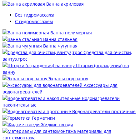
Ванна акриловая
Без гидромассажа
С гидромассажем
Ванна полимерная
Ванна стальная
Ванна чугунная
Средства для очистки,
вантуз,трос
Шторки (ограждения) на
ванну
Экраны под ванну
Аксессуары для
водонагревателей
Водонагреватели
накопительные
Водонагреватели проточные
Герметики
Жидкие гвозди
Материалы для
сантехмонтажа