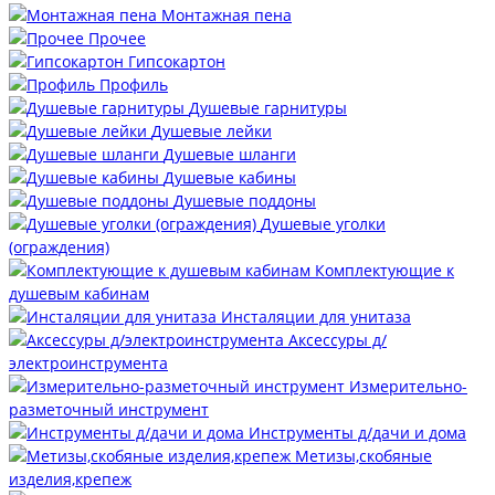
Монтажная пена
Прочее
Гипсокартон
Профиль
Душевые гарнитуры
Душевые лейки
Душевые шланги
Душевые кабины
Душевые поддоны
Душевые уголки
(ограждения)
Комплектующие к
душевым кабинам
Инсталяции для унитаза
Аксессуры д/
электроинструмента
Измерительно-
разметочный инструмент
Инструменты д/дачи и дома
Метизы,скобяные
изделия,крепеж