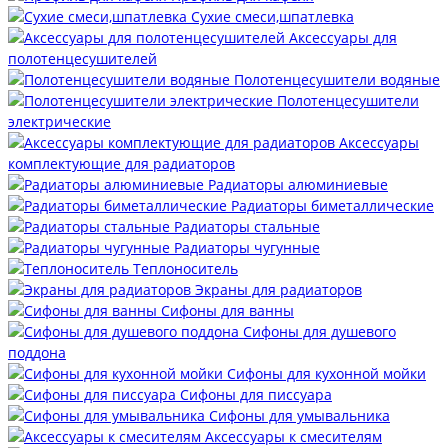
Сухие смеси,шпатлевка
Аксессуары для
полотенцесушителей
Полотенцесушители водяные
Полотенцесушители
электрические
Аксессуары
комплектующие для радиаторов
Радиаторы алюминиевые
Радиаторы биметаллические
Радиаторы стальные
Радиаторы чугунные
Теплоноситель
Экраны для радиаторов
Сифоны для ванны
Сифоны для душевого
поддона
Сифоны для кухонной мойки
Сифоны для писсуара
Сифоны для умывальника
Аксессуары к смесителям