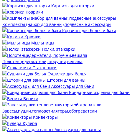
Карнизы для шторки
Коврики
Комплекты (набор для ванны),подвесные аксессуары
Корзины для белья и баки
Крючки
Мыльницы
Полки, этажерки
Полотенцедержатели, поручни,вешала
Стаканчики
Сушилки для белья
Шторки для ванны
Аксессуары для бани
Бондарные изделия для бани
Веники
Завесы,пушки,тепловетиляторы,обогреватели
Конвекторы
Кулера
Аксессуары для ванны