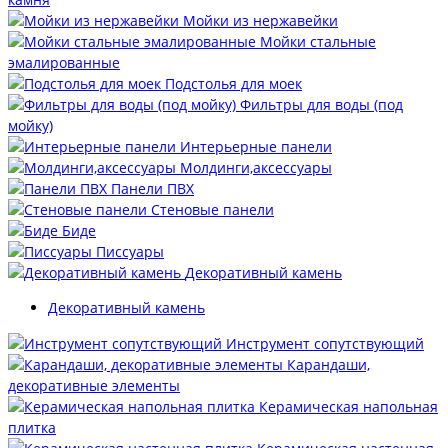
Мойки из нержавейки
Мойки стальные
эмалированные
Подстолья для моек
Фильтры для воды (под
мойку)
Интерьерные панели
Молдинги,аксессуары
Панели ПВХ
Стеновые панели
Биде
Писсуары
Декоративный камень
Декоративный камень
Инструмент сопутствующий
Карандаши,
декоративные элементы
Керамическая напольная
плитка