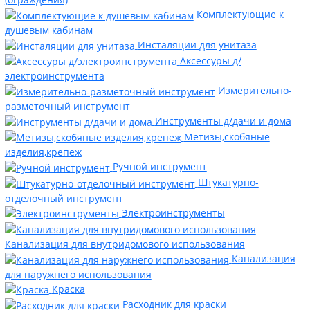
Комплектующие к
душевым кабинам
Инсталяции для унитаза
Аксессуры д/
электроинструмента
Измерительно-
разметочный инструмент
Инструменты д/дачи и дома
Метизы,скобяные
изделия,крепеж
Ручной инструмент
Штукатурно-
отделочный инструмент
Электроинструменты
Канализация для внутридомового использования
Канализация
для наружнего использования
Краска
Расходник для краски