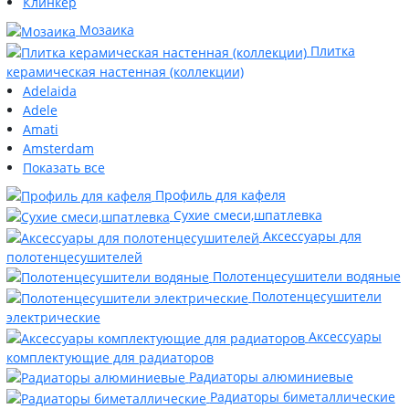
Клинкер
Мозаика
Плитка
керамическая настенная (коллекции)
Adelaida
Adele
Amati
Amsterdam
Показать все
Профиль для кафеля
Сухие смеси,шпатлевка
Аксессуары для
полотенцесушителей
Полотенцесушители водяные
Полотенцесушители
электрические
Аксессуары
комплектующие для радиаторов
Радиаторы алюминиевые
Радиаторы биметаллические