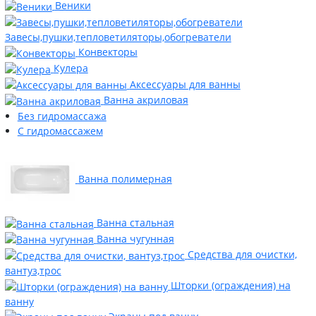
Веники
Завесы,пушки,тепловетиляторы,обогреватели
Конвекторы
Кулера
Аксессуары для ванны
Ванна акриловая
Без гидромассажа
С гидромассажем
Ванна полимерная
Ванна стальная
Ванна чугунная
Средства для очистки,
вантуз,трос
Шторки (ограждения) на
ванну