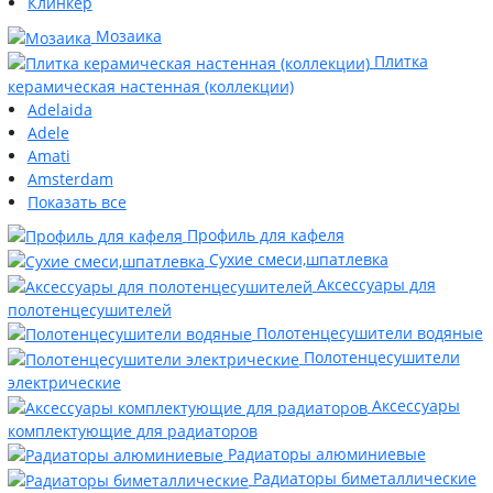
Клинкер
Мозаика
Плитка
керамическая настенная (коллекции)
Adelaida
Adele
Amati
Amsterdam
Показать все
Профиль для кафеля
Сухие смеси,шпатлевка
Аксессуары для
полотенцесушителей
Полотенцесушители водяные
Полотенцесушители
электрические
Аксессуары
комплектующие для радиаторов
Радиаторы алюминиевые
Радиаторы биметаллические