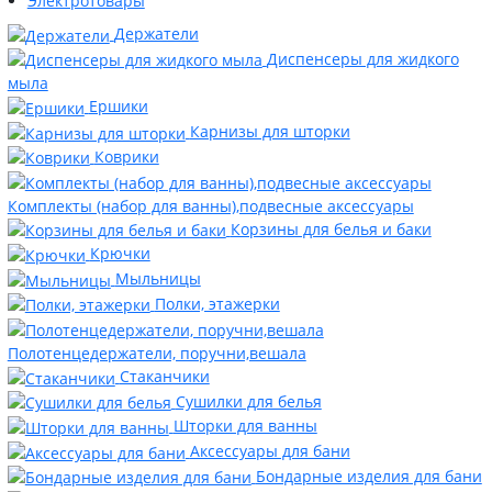
Электротовары
Держатели
Диспенсеры для жидкого
мыла
Ершики
Карнизы для шторки
Коврики
Комплекты (набор для ванны),подвесные аксессуары
Корзины для белья и баки
Крючки
Мыльницы
Полки, этажерки
Полотенцедержатели, поручни,вешала
Стаканчики
Сушилки для белья
Шторки для ванны
Аксессуары для бани
Бондарные изделия для бани