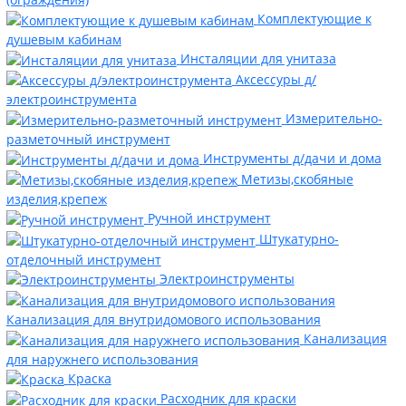
Комплектующие к
душевым кабинам
Инсталяции для унитаза
Аксессуры д/
электроинструмента
Измерительно-
разметочный инструмент
Инструменты д/дачи и дома
Метизы,скобяные
изделия,крепеж
Ручной инструмент
Штукатурно-
отделочный инструмент
Электроинструменты
Канализация для внутридомового использования
Канализация
для наружнего использования
Краска
Расходник для краски