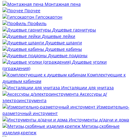
Монтажная пена
Прочее
Гипсокартон
Профиль
Душевые гарнитуры
Душевые лейки
Душевые шланги
Душевые кабины
Душевые поддоны
Душевые уголки
(ограждения)
Комплектующие к
душевым кабинам
Инсталяции для унитаза
Аксессуры д/
электроинструмента
Измерительно-
разметочный инструмент
Инструменты д/дачи и дома
Метизы,скобяные
изделия,крепеж