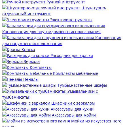
Ручной инструмент
Штукатурно-
отделочный инструмент
Электроинструменты
Канализация для внутридомового использования
Канализация
для наружнего использования
Краска
Расходник для краски
Зеркала
Комплекты
Комплекты мебельные
Пеналы
Тумбы,настенные шкафы
Умывальники с
тумбами(сэты)
Шкафчики с зеркалом
Аксессуары для кухни
Аксессуары для мойки
Мойки из искусственного
камня