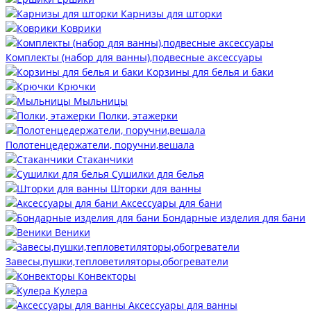
Карнизы для шторки
Коврики
Комплекты (набор для ванны),подвесные аксессуары
Корзины для белья и баки
Крючки
Мыльницы
Полки, этажерки
Полотенцедержатели, поручни,вешала
Стаканчики
Сушилки для белья
Шторки для ванны
Аксессуары для бани
Бондарные изделия для бани
Веники
Завесы,пушки,тепловетиляторы,обогреватели
Конвекторы
Кулера
Аксессуары для ванны