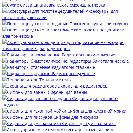
Сухие смеси,шпатлевка
Аксессуары для
полотенцесушителей
Полотенцесушители водяные
Полотенцесушители
электрические
Аксессуары
комплектующие для радиаторов
Радиаторы алюминиевые
Радиаторы биметаллические
Радиаторы стальные
Радиаторы чугунные
Теплоноситель
Экраны для радиаторов
Сифоны для ванны
Сифоны для душевого
поддона
Сифоны для кухонной мойки
Сифоны для писсуара
Сифоны для умывальника
Аксессуары к смесителям