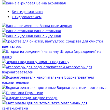
Ванна акриловая
Без гидромассажа
С гидромассажем
Ванна полимерная
Ванна стальная
Ванна чугунная
Средства для очистки,
вантуз,трос
Шторки (ограждения) на
ванну
Экраны под ванну
Аксессуары для
водонагревателей
Водонагреватели
накопительные
Водонагреватели проточные
Герметики
Жидкие гвозди
Материалы для
сантехмонтажа