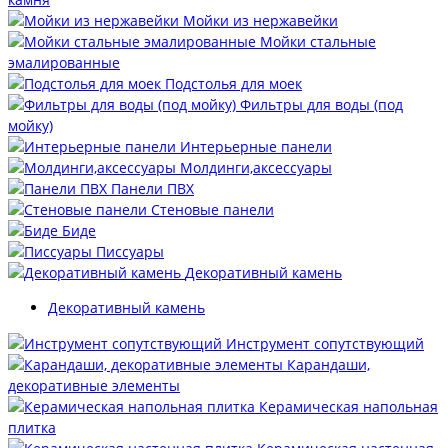
Мойки из нержавейки
Мойки стальные
эмалированные
Подстолья для моек
Фильтры для воды (под
мойку)
Интерьерные панели
Молдинги,аксессуары
Панели ПВХ
Стеновые панели
Биде
Писсуары
Декоративный камень
Декоративный камень
Инструмент сопутствующий
Карандаши,
декоративные элементы
Керамическая напольная
плитка