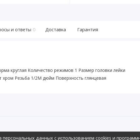
росы и ответы
0
Доставка
Гарантия
орма круглая Количество режимов 1 Размер головки лейки
т хром Резьба 1/2M дюйм Поверхность глянцевая
ов предложить своим клиентам
а персональных данных с использованием cookies и программ
зличных ценовых диапазонах.,