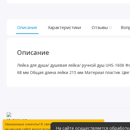
Описание
Характеристики
Отзывы
0
Воп
Описание
Лейка для душа/ душевая лейка/ ручной душ UHS-1606 Ф
68 мм Общая длина лейки 215 мм Материал пластик Цве
Магазин сантехники «Теплое море» гот
Уважаемые клиенты! В связи с техническими работами
На сайте осуществляется обработк
обширный ассортимент продукции в ра
на нашем сайте могут возникать сложности при