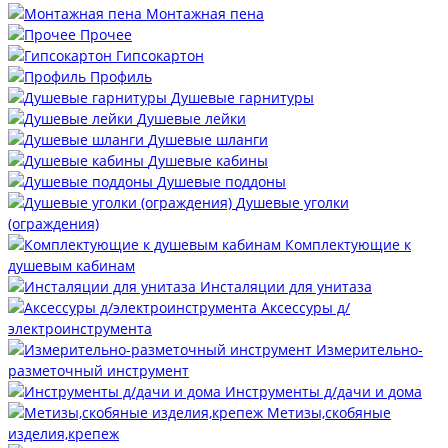
Монтажная пена
Прочее
Гипсокартон
Профиль
Душевые гарнитуры
Душевые лейки
Душевые шланги
Душевые кабины
Душевые поддоны
Душевые уголки
(ограждения)
Комплектующие к
душевым кабинам
Инсталяции для унитаза
Аксессуры д/
электроинструмента
Измерительно-
разметочный инструмент
Инструменты д/дачи и дома
Метизы,скобяные
изделия,крепеж