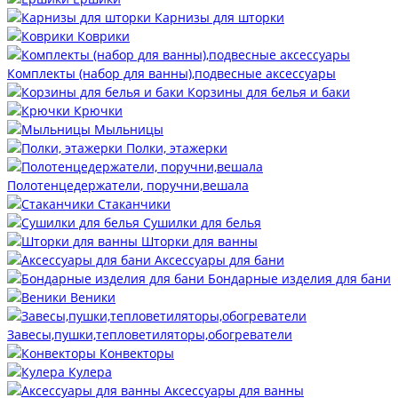
Карнизы для шторки
Коврики
Комплекты (набор для ванны),подвесные аксессуары
Корзины для белья и баки
Крючки
Мыльницы
Полки, этажерки
Полотенцедержатели, поручни,вешала
Стаканчики
Сушилки для белья
Шторки для ванны
Аксессуары для бани
Бондарные изделия для бани
Веники
Завесы,пушки,тепловетиляторы,обогреватели
Конвекторы
Кулера
Аксессуары для ванны