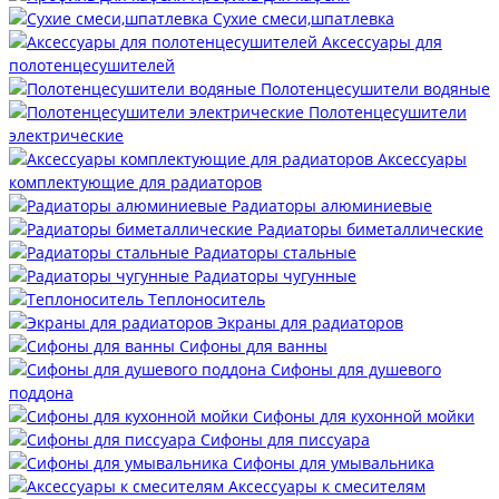
Сухие смеси,шпатлевка
Аксессуары для
полотенцесушителей
Полотенцесушители водяные
Полотенцесушители
электрические
Аксессуары
комплектующие для радиаторов
Радиаторы алюминиевые
Радиаторы биметаллические
Радиаторы стальные
Радиаторы чугунные
Теплоноситель
Экраны для радиаторов
Сифоны для ванны
Сифоны для душевого
поддона
Сифоны для кухонной мойки
Сифоны для писсуара
Сифоны для умывальника
Аксессуары к смесителям