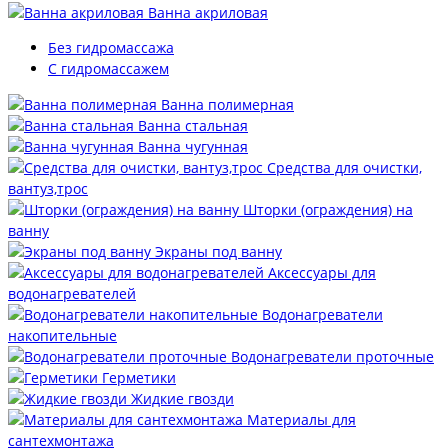
Ванна акриловая
Без гидромассажа
С гидромассажем
Ванна полимерная
Ванна стальная
Ванна чугунная
Средства для очистки,
вантуз,трос
Шторки (ограждения) на
ванну
Экраны под ванну
Аксессуары для
водонагревателей
Водонагреватели
накопительные
Водонагреватели проточные
Герметики
Жидкие гвозди
Материалы для
сантехмонтажа