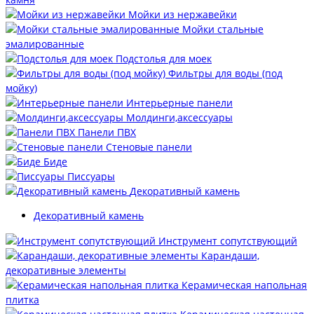
Мойки из нержавейки
Мойки стальные
эмалированные
Подстолья для моек
Фильтры для воды (под
мойку)
Интерьерные панели
Молдинги,аксессуары
Панели ПВХ
Стеновые панели
Биде
Писсуары
Декоративный камень
Декоративный камень
Инструмент сопутствующий
Карандаши,
декоративные элементы
Керамическая напольная
плитка