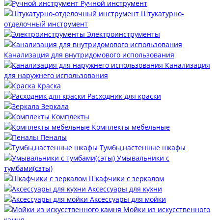
Ручной инструмент
Штукатурно-
отделочный инструмент
Электроинструменты
Канализация для внутридомового использования
Канализация
для наружнего использования
Краска
Расходник для краски
Зеркала
Комплекты
Комплекты мебельные
Пеналы
Тумбы,настенные шкафы
Умывальники с
тумбами(сэты)
Шкафчики с зеркалом
Аксессуары для кухни
Аксессуары для мойки
Мойки из искусственного
камня