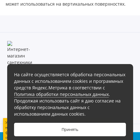
может использоваться на вертикальных поверхностях.
На сайте осуществляется обработка персональных
данных с использованием cookies и программных
Магазин сантехники «Теплое море» готов предложить своим
средств Яндекс.Метрика в соответствии с
клиентам обширный ассортимент продукции в различных
Политика обработки персональных данных
.
ценовых диапазонах.
Продолжая использовать сайт я даю согласие на
Интернет магазин сантехники «Теплое море», 2026г.
обработку персональных данных с
Политика обработки персональных данных
использованием данных cookies.
Уважаемые клиенты! В связи с техническими работами на
нашем сайте могут возникать сложности при
Принять
формировании интернет-заказов. Цены могут отличаться
0
от розничных. Приносим извинения за возможные