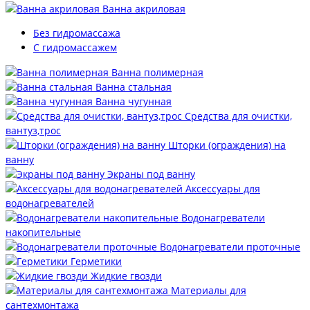
Ванна акриловая
Без гидромассажа
С гидромассажем
Ванна полимерная
Ванна стальная
Ванна чугунная
Средства для очистки,
вантуз,трос
Шторки (ограждения) на
ванну
Экраны под ванну
Аксессуары для
водонагревателей
Водонагреватели
накопительные
Водонагреватели проточные
Герметики
Жидкие гвозди
Материалы для
сантехмонтажа