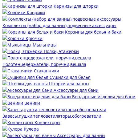
Карнизы для шторки
Коврики
Комплекты (набор для ванны),подвесные аксессуары
Корзины для белья и баки
Крючки
Мыльницы
Полки, этажерки
Полотенцедержатели, поручни,вешала
Стаканчики
Сушилки для белья
Шторки для ванны
Аксессуары для бани
Бондарные изделия для бани
Веники
Завесы,пушки,тепловетиляторы,обогреватели
Конвекторы
Кулера
Аксессуары для ванны