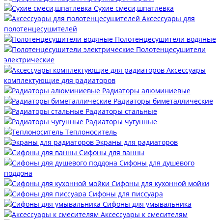
Сухие смеси,шпатлевка
Аксессуары для
полотенцесушителей
Полотенцесушители водяные
Полотенцесушители
электрические
Аксессуары
комплектующие для радиаторов
Радиаторы алюминиевые
Радиаторы биметаллические
Радиаторы стальные
Радиаторы чугунные
Теплоноситель
Экраны для радиаторов
Сифоны для ванны
Сифоны для душевого
поддона
Сифоны для кухонной мойки
Сифоны для писсуара
Сифоны для умывальника
Аксессуары к смесителям