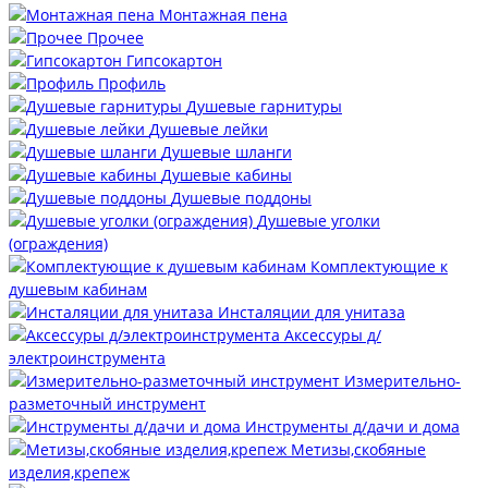
Монтажная пена
Прочее
Гипсокартон
Профиль
Душевые гарнитуры
Душевые лейки
Душевые шланги
Душевые кабины
Душевые поддоны
Душевые уголки
(ограждения)
Комплектующие к
душевым кабинам
Инсталяции для унитаза
Аксессуры д/
электроинструмента
Измерительно-
разметочный инструмент
Инструменты д/дачи и дома
Метизы,скобяные
изделия,крепеж