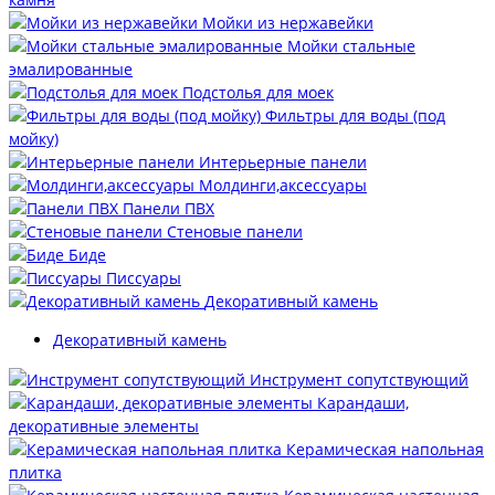
Мойки из нержавейки
Мойки стальные
эмалированные
Подстолья для моек
Фильтры для воды (под
мойку)
Интерьерные панели
Молдинги,аксессуары
Панели ПВХ
Стеновые панели
Биде
Писсуары
Декоративный камень
Декоративный камень
Инструмент сопутствующий
Карандаши,
декоративные элементы
Керамическая напольная
плитка