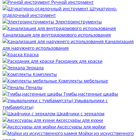
Ручной инструмент
Штукатурно-
отделочный инструмент
Электроинструменты
Канализация для внутридомового использования
Канализация
для наружнего использования
Краска
Расходник для краски
Зеркала
Комплекты
Комплекты мебельные
Пеналы
Тумбы,настенные шкафы
Умывальники с
тумбами(сэты)
Шкафчики с зеркалом
Аксессуары для кухни
Аксессуары для мойки
Мойки из искусственного
камня