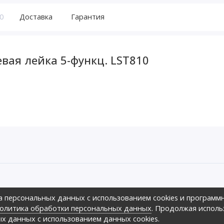
0
Доставка
Гарантия
вая лейка 5-функц. LST810
ов предложить своим клиентам
а персональных данных с использованием cookies и программ
зличных ценовых диапазонах.,
оре», 2026г.
олитика обработки персональных данных
. Продолжая исполь
ных
ых данных с использованием данных cookies.