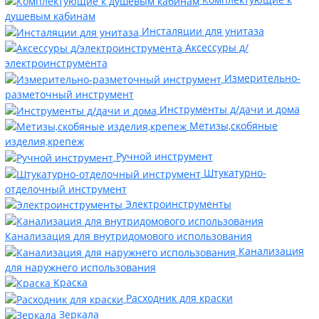
душевым кабинам
Инсталяции для унитаза
Аксессуры д/
электроинструмента
Измерительно-
разметочный инструмент
Инструменты д/дачи и дома
Метизы,скобяные
изделия,крепеж
Ручной инструмент
Штукатурно-
отделочный инструмент
Электроинструменты
Канализация для внутридомового использования
Канализация
для наружнего использования
Краска
Расходник для краски
Зеркала