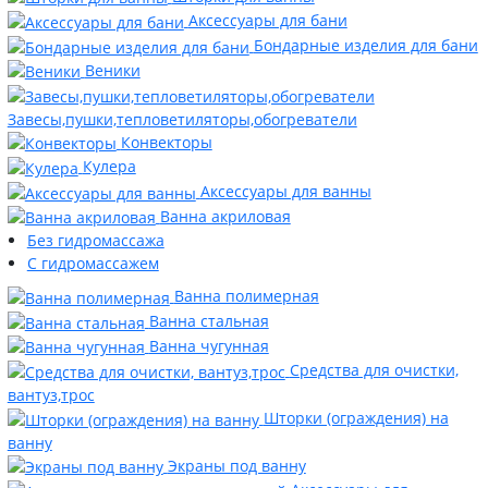
Аксессуары для бани
Бондарные изделия для бани
Веники
Завесы,пушки,тепловетиляторы,обогреватели
Конвекторы
Кулера
Аксессуары для ванны
Ванна акриловая
Без гидромассажа
С гидромассажем
Ванна полимерная
Ванна стальная
Ванна чугунная
Средства для очистки,
вантуз,трос
Шторки (ограждения) на
ванну
Экраны под ванну