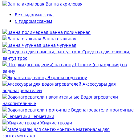
Ванна акриловая
Без гидромассажа
С гидромассажем
Ванна полимерная
Ванна стальная
Ванна чугунная
Средства для очистки,
вантуз,трос
Шторки (ограждения) на
ванну
Экраны под ванну
Аксессуары для
водонагревателей
Водонагреватели
накопительные
Водонагреватели проточные
Герметики
Жидкие гвозди
Материалы для
сантехмонтажа