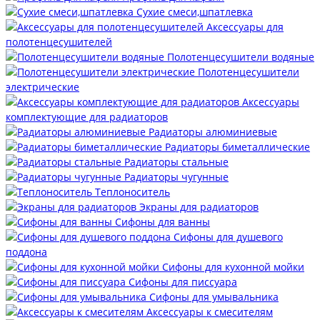
Сухие смеси,шпатлевка
Аксессуары для
полотенцесушителей
Полотенцесушители водяные
Полотенцесушители
электрические
Аксессуары
комплектующие для радиаторов
Радиаторы алюминиевые
Радиаторы биметаллические
Радиаторы стальные
Радиаторы чугунные
Теплоноситель
Экраны для радиаторов
Сифоны для ванны
Сифоны для душевого
поддона
Сифоны для кухонной мойки
Сифоны для писсуара
Сифоны для умывальника
Аксессуары к смесителям