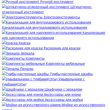
Ручной инструмент
Штукатурно-
отделочный инструмент
Электроинструменты
Канализация для внутридомового использования
Канализация
для наружнего использования
Краска
Расходник для краски
Зеркала
Комплекты
Комплекты мебельные
Пеналы
Тумбы,настенные шкафы
Умывальники с
тумбами(сэты)
Шкафчики с зеркалом
Аксессуары для кухни
Аксессуары для мойки
Мойки из искусственного
камня