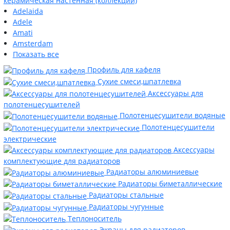
керамическая настенная (коллекции)
Adelaida
Adele
Amati
Amsterdam
Показать все
Профиль для кафеля
Сухие смеси,шпатлевка
Аксессуары для
полотенцесушителей
Полотенцесушители водяные
Полотенцесушители
электрические
Аксессуары
комплектующие для радиаторов
Радиаторы алюминиевые
Радиаторы биметаллические
Радиаторы стальные
Радиаторы чугунные
Теплоноситель
Экраны для радиаторов