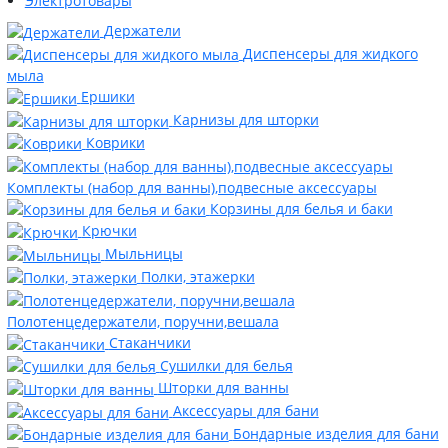
Электротовары
Держатели
Диспенсеры для жидкого
мыла
Ершики
Карнизы для шторки
Коврики
Комплекты (набор для ванны),подвесные аксессуары
Корзины для белья и баки
Крючки
Мыльницы
Полки, этажерки
Полотенцедержатели, поручни,вешала
Стаканчики
Сушилки для белья
Шторки для ванны
Аксессуары для бани
Бондарные изделия для бани