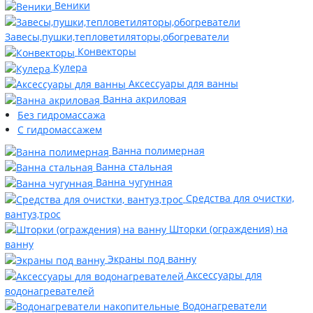
Веники
Завесы,пушки,тепловетиляторы,обогреватели
Конвекторы
Кулера
Аксессуары для ванны
Ванна акриловая
Без гидромассажа
С гидромассажем
Ванна полимерная
Ванна стальная
Ванна чугунная
Средства для очистки,
вантуз,трос
Шторки (ограждения) на
ванну
Экраны под ванну
Аксессуары для
водонагревателей
Водонагреватели