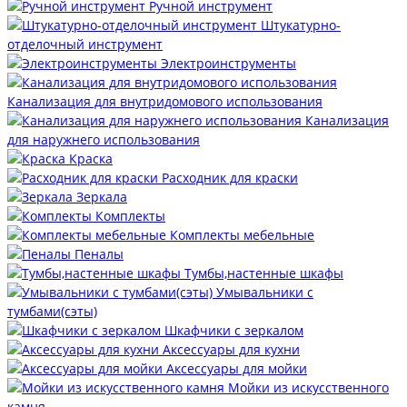
Ручной инструмент
Штукатурно-
отделочный инструмент
Электроинструменты
Канализация для внутридомового использования
Канализация
для наружнего использования
Краска
Расходник для краски
Зеркала
Комплекты
Комплекты мебельные
Пеналы
Тумбы,настенные шкафы
Умывальники с
тумбами(сэты)
Шкафчики с зеркалом
Аксессуары для кухни
Аксессуары для мойки
Мойки из искусственного
камня