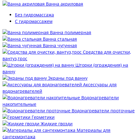
Ванна акриловая
Без гидромассажа
С гидромассажем
Ванна полимерная
Ванна стальная
Ванна чугунная
Средства для очистки,
вантуз,трос
Шторки (ограждения) на
ванну
Экраны под ванну
Аксессуары для
водонагревателей
Водонагреватели
накопительные
Водонагреватели проточные
Герметики
Жидкие гвозди
Материалы для
сантехмонтажа