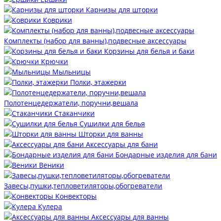
Карнизы для шторки
Коврики
Комплекты (набор для ванны),подвесные аксессуары
Корзины для белья и баки
Крючки
Мыльницы
Полки, этажерки
Полотенцедержатели, поручни,вешала
Стаканчики
Сушилки для белья
Шторки для ванны
Аксессуары для бани
Бондарные изделия для бани
Веники
Завесы,пушки,тепловетиляторы,обогреватели
Конвекторы
Кулера
Аксессуары для ванны