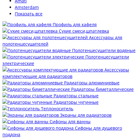
Amati
Amsterdam
Показать все
Профиль для кафеля
Сухие смеси,шпатлевка
Аксессуары для
полотенцесушителей
Полотенцесушители водяные
Полотенцесушители
электрические
Аксессуары
комплектующие для радиаторов
Радиаторы алюминиевые
Радиаторы биметаллические
Радиаторы стальные
Радиаторы чугунные
Теплоноситель
Экраны для радиаторов
Сифоны для ванны
Сифоны для душевого
поддона