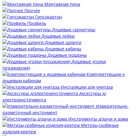
Монтажная пена
Прочее
Гипсокартон
Профиль
Душевые гарнитуры
Душевые лейки
Душевые шланги
Душевые кабины
Душевые поддоны
Душевые уголки
(ограждения)
Комплектующие к
душевым кабинам
Инсталяции для унитаза
Аксессуры д/
электроинструмента
Измерительно-
разметочный инструмент
Инструменты д/дачи и дома
Метизы,скобяные
изделия,крепеж