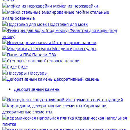
Мойки из нержавейки
Мойки стальные
эмалированные
Подстолья для моек
Фильтры для воды (под
мойку)
Интерьерные панели
Молдинги,аксессуары
Панели ПВХ
Стеновые панели
Биде
Писсуары
Декоративный камень
Декоративный камень
Инструмент сопутствующий
Карандаши,
декоративные элементы
Керамическая напольная
плитка