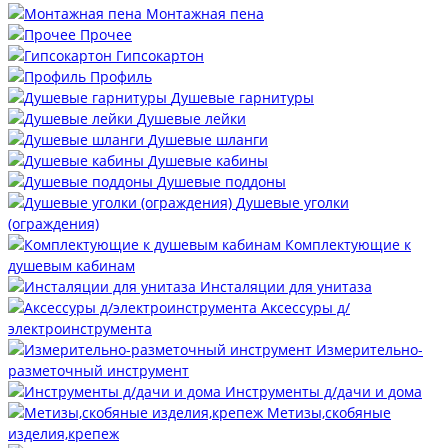
Монтажная пена
Прочее
Гипсокартон
Профиль
Душевые гарнитуры
Душевые лейки
Душевые шланги
Душевые кабины
Душевые поддоны
Душевые уголки
(ограждения)
Комплектующие к
душевым кабинам
Инсталяции для унитаза
Аксессуры д/
электроинструмента
Измерительно-
разметочный инструмент
Инструменты д/дачи и дома
Метизы,скобяные
изделия,крепеж