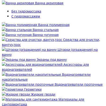
Ванна акриловая
Без гидромассажа
С гидромассажем
Ванна полимерная
Ванна стальная
Ванна чугунная
Средства для очистки,
вантуз,трос
Шторки (ограждения) на
ванну
Экраны под ванну
Аксессуары для
водонагревателей
Водонагреватели
накопительные
Водонагреватели проточные
Герметики
Жидкие гвозди
Материалы для
сантехмонтажа