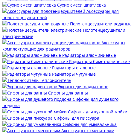
Сухие смеси,шпатлевка
Аксессуары для
полотенцесушителей
Полотенцесушители водяные
Полотенцесушители
электрические
Аксессуары
комплектующие для радиаторов
Радиаторы алюминиевые
Радиаторы биметаллические
Радиаторы стальные
Радиаторы чугунные
Теплоноситель
Экраны для радиаторов
Сифоны для ванны
Сифоны для душевого
поддона
Сифоны для кухонной мойки
Сифоны для писсуара
Сифоны для умывальника
Аксессуары к смесителям