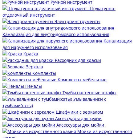
Ручной инструмент
Штукатурно-
отделочный инструмент
Электроинструменты
Канализация для внутридомового использования
Канализация
для наружнего использования
Краска
Расходник для краски
Зеркала
Комплекты
Комплекты мебельные
Пеналы
Тумбы,настенные шкафы
Умывальники с
тумбами(сэты)
Шкафчики с зеркалом
Аксессуары для кухни
Аксессуары для мойки
Мойки из искусственного
камня