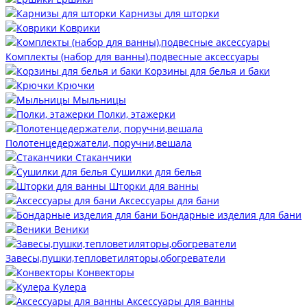
Карнизы для шторки
Коврики
Комплекты (набор для ванны),подвесные аксессуары
Корзины для белья и баки
Крючки
Мыльницы
Полки, этажерки
Полотенцедержатели, поручни,вешала
Стаканчики
Сушилки для белья
Шторки для ванны
Аксессуары для бани
Бондарные изделия для бани
Веники
Завесы,пушки,тепловетиляторы,обогреватели
Конвекторы
Кулера
Аксессуары для ванны