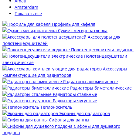
Amati
Amsterdam
Показать все
Профиль для кафеля
Сухие смеси,шпатлевка
Аксессуары для
полотенцесушителей
Полотенцесушители водяные
Полотенцесушители
электрические
Аксессуары
комплектующие для радиаторов
Радиаторы алюминиевые
Радиаторы биметаллические
Радиаторы стальные
Радиаторы чугунные
Теплоноситель
Экраны для радиаторов
Сифоны для ванны
Сифоны для душевого
поддона