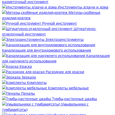
разметочный инструмент
Инструменты д/дачи и дома
Метизы,скобяные
изделия,крепеж
Ручной инструмент
Штукатурно-
отделочный инструмент
Электроинструменты
Канализация для внутридомового использования
Канализация
для наружнего использования
Краска
Расходник для краски
Зеркала
Комплекты
Комплекты мебельные
Пеналы
Тумбы,настенные шкафы
Умывальники с
тумбами(сэты)
Шкафчики с зеркалом