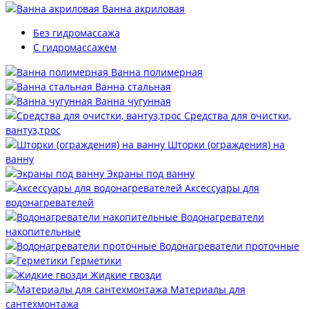
Ванна акриловая
Без гидромассажа
С гидромассажем
Ванна полимерная
Ванна стальная
Ванна чугунная
Средства для очистки,
вантуз,трос
Шторки (ограждения) на
ванну
Экраны под ванну
Аксессуары для
водонагревателей
Водонагреватели
накопительные
Водонагреватели проточные
Герметики
Жидкие гвозди
Материалы для
сантехмонтажа