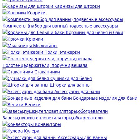
Карнизы для шторки
Коврики
Комплекты (набор для ванны),подвесные аксессуары
Корзины для белья и баки
Крючки
Мыльницы
Полки, этажерки
Полотенцедержатели, поручни,вешала
Стаканчики
Сушилки для белья
Шторки для ванны
Аксессуары для бани
Бондарные изделия для бани
Веники
Завесы,пушки,тепловетиляторы,обогреватели
Конвекторы
Кулера
Аксессуары для ванны