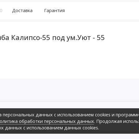
0
Доставка
Гарантия
ба Калипсо-55 под ум.Уют - 55
а персональных данных с использованием cookies и программ
ов предложить своим клиентам
олитика обработки персональных данных
. Продолжая исполь
зличных ценовых диапазонах.,
оре», 2026г.
ых данных с использованием данных cookies.
ных