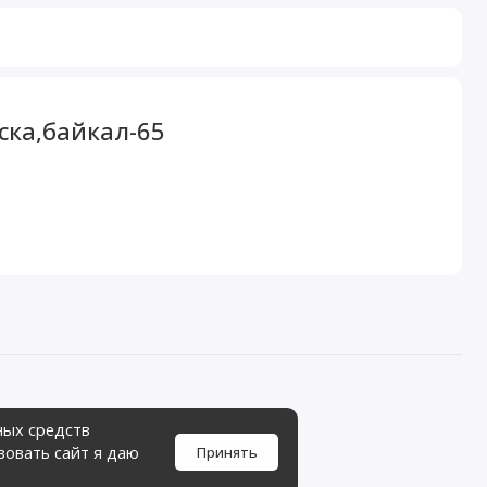
ска,байкал-65
ных средств
зовать сайт я даю
Принять