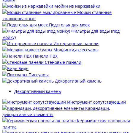
Мойки из нержавейки
Мойки стальные
эмалированные
Подстолья для моек
Фильтры для воды (под
мойку)
Интерьерные панели
Молдинги,аксессуары
Панели ПВХ
Стеновые панели
Биде
Писсуары
Декоративный камень
Декоративный камень
Инструмент сопутствующий
Карандаши,
декоративные элементы
Керамическая напольная
плитка