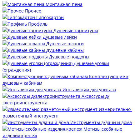
Монтажная пена
Прочее
Гипсокартон
Профиль
Душевые гарнитуры
Душевые лейки
Душевые шланги
Душевые кабины
Душевые поддоны
Душевые уголки
(ограждения)
Комплектующие к
душевым кабинам
Инсталяции для унитаза
Аксессуры д/
электроинструмента
Измерительно-
разметочный инструмент
Инструменты д/дачи и дома
Метизы,скобяные
изделия,крепеж