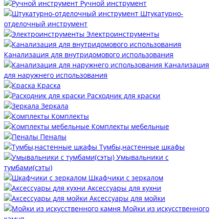
Ручной инструмент
Штукатурно-
отделочный инструмент
Электроинструменты
Канализация для внутридомового использования
Канализация
для наружнего использования
Краска
Расходник для краски
Зеркала
Комплекты
Комплекты мебельные
Пеналы
Тумбы,настенные шкафы
Умывальники с
тумбами(сэты)
Шкафчики с зеркалом
Аксессуары для кухни
Аксессуары для мойки
Мойки из искусственного
камня