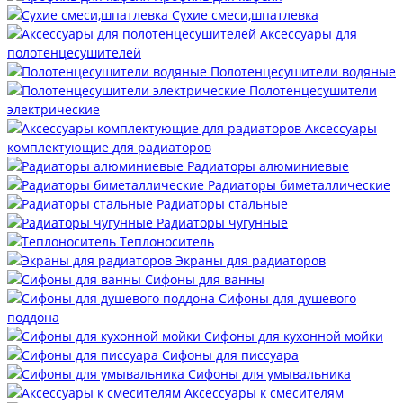
Сухие смеси,шпатлевка
Аксессуары для
полотенцесушителей
Полотенцесушители водяные
Полотенцесушители
электрические
Аксессуары
комплектующие для радиаторов
Радиаторы алюминиевые
Радиаторы биметаллические
Радиаторы стальные
Радиаторы чугунные
Теплоноситель
Экраны для радиаторов
Сифоны для ванны
Сифоны для душевого
поддона
Сифоны для кухонной мойки
Сифоны для писсуара
Сифоны для умывальника
Аксессуары к смесителям