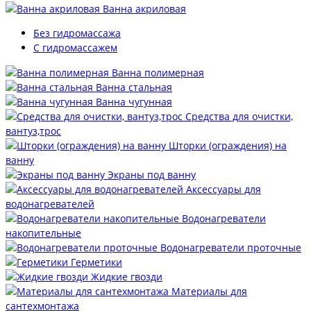
Ванна акриловая
Без гидромассажа
С гидромассажем
Ванна полимерная
Ванна стальная
Ванна чугунная
Средства для очистки,
вантуз,трос
Шторки (ограждения) на
ванну
Экраны под ванну
Аксессуары для
водонагревателей
Водонагреватели
накопительные
Водонагреватели проточные
Герметики
Жидкие гвозди
Материалы для
сантехмонтажа