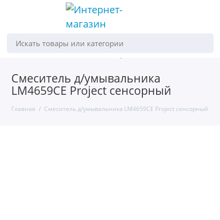
Искать товары или категории
Смеситель д/умывальника
LM4659CE Project сенсорный
Главная
Смеситель д/умывальника LM4659CE Project сенсорный