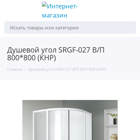
Искать товары или категории
Душевой угол SRGF-027 В/П
800*800 (КНР)
Главная
Душевой угол SRGF-027 В/П 800*800 (КНР)