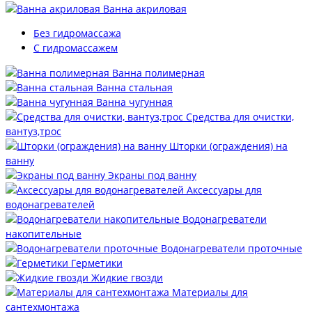
Ванна акриловая
Без гидромассажа
С гидромассажем
Ванна полимерная
Ванна стальная
Ванна чугунная
Средства для очистки,
вантуз,трос
Шторки (ограждения) на
ванну
Экраны под ванну
Аксессуары для
водонагревателей
Водонагреватели
накопительные
Водонагреватели проточные
Герметики
Жидкие гвозди
Материалы для
сантехмонтажа