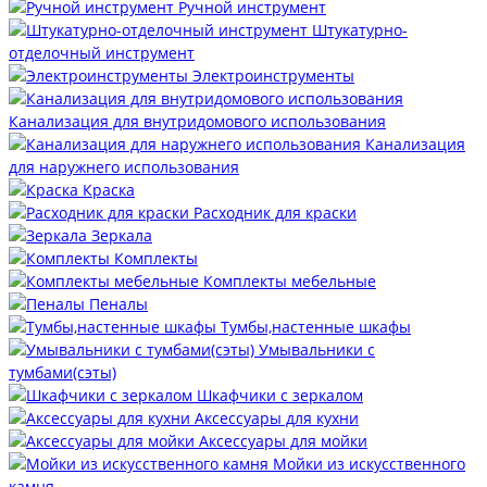
Ручной инструмент
Штукатурно-
отделочный инструмент
Электроинструменты
Канализация для внутридомового использования
Канализация
для наружнего использования
Краска
Расходник для краски
Зеркала
Комплекты
Комплекты мебельные
Пеналы
Тумбы,настенные шкафы
Умывальники с
тумбами(сэты)
Шкафчики с зеркалом
Аксессуары для кухни
Аксессуары для мойки
Мойки из искусственного
камня