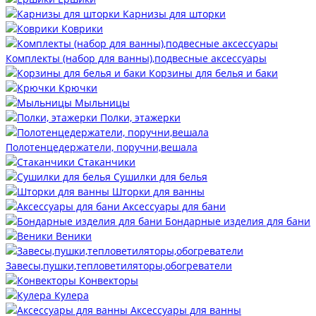
Карнизы для шторки
Коврики
Комплекты (набор для ванны),подвесные аксессуары
Корзины для белья и баки
Крючки
Мыльницы
Полки, этажерки
Полотенцедержатели, поручни,вешала
Стаканчики
Сушилки для белья
Шторки для ванны
Аксессуары для бани
Бондарные изделия для бани
Веники
Завесы,пушки,тепловетиляторы,обогреватели
Конвекторы
Кулера
Аксессуары для ванны