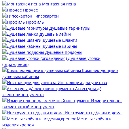
Монтажная пена
Прочее
Гипсокартон
Профиль
Душевые гарнитуры
Душевые лейки
Душевые шланги
Душевые кабины
Душевые поддоны
Душевые уголки
(ограждения)
Комплектующие к
душевым кабинам
Инсталяции для унитаза
Аксессуры д/
электроинструмента
Измерительно-
разметочный инструмент
Инструменты д/дачи и дома
Метизы,скобяные
изделия,крепеж