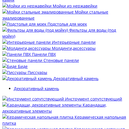
Мойки из нержавейки
Мойки стальные
эмалированные
Подстолья для моек
Фильтры для воды (под
мойку)
Интерьерные панели
Молдинги,аксессуары
Панели ПВХ
Стеновые панели
Биде
Писсуары
Декоративный камень
Декоративный камень
Инструмент сопутствующий
Карандаши,
декоративные элементы
Керамическая напольная
плитка