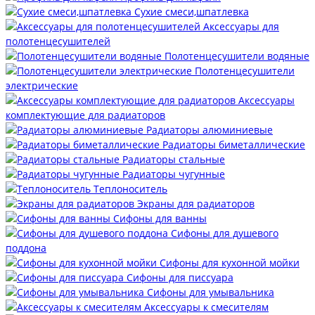
Сухие смеси,шпатлевка
Аксессуары для
полотенцесушителей
Полотенцесушители водяные
Полотенцесушители
электрические
Аксессуары
комплектующие для радиаторов
Радиаторы алюминиевые
Радиаторы биметаллические
Радиаторы стальные
Радиаторы чугунные
Теплоноситель
Экраны для радиаторов
Сифоны для ванны
Сифоны для душевого
поддона
Сифоны для кухонной мойки
Сифоны для писсуара
Сифоны для умывальника
Аксессуары к смесителям