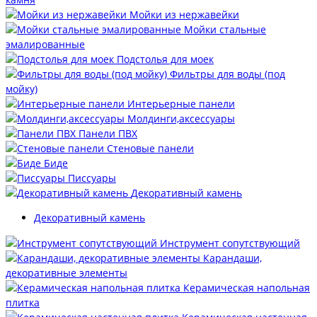
Мойки из нержавейки
Мойки стальные
эмалированные
Подстолья для моек
Фильтры для воды (под
мойку)
Интерьерные панели
Молдинги,аксессуары
Панели ПВХ
Стеновые панели
Биде
Писсуары
Декоративный камень
Декоративный камень
Инструмент сопутствующий
Карандаши,
декоративные элементы
Керамическая напольная
плитка