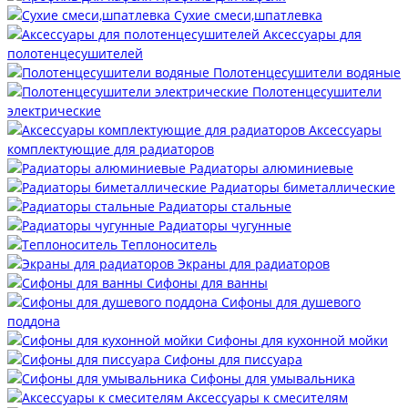
Сухие смеси,шпатлевка
Аксессуары для
полотенцесушителей
Полотенцесушители водяные
Полотенцесушители
электрические
Аксессуары
комплектующие для радиаторов
Радиаторы алюминиевые
Радиаторы биметаллические
Радиаторы стальные
Радиаторы чугунные
Теплоноситель
Экраны для радиаторов
Сифоны для ванны
Сифоны для душевого
поддона
Сифоны для кухонной мойки
Сифоны для писсуара
Сифоны для умывальника
Аксессуары к смесителям