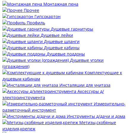
Монтажная пена
Прочее
Гипсокартон
Профиль
Душевые гарнитуры
Душевые лейки
Душевые шланги
Душевые кабины
Душевые поддоны
Душевые уголки
(ограждения)
Комплектующие к
душевым кабинам
Инсталяции для унитаза
Аксессуры д/
электроинструмента
Измерительно-
разметочный инструмент
Инструменты д/дачи и дома
Метизы,скобяные
изделия,крепеж