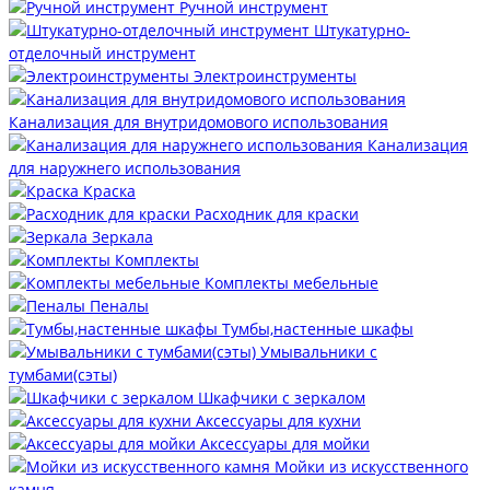
Ручной инструмент
Штукатурно-
отделочный инструмент
Электроинструменты
Канализация для внутридомового использования
Канализация
для наружнего использования
Краска
Расходник для краски
Зеркала
Комплекты
Комплекты мебельные
Пеналы
Тумбы,настенные шкафы
Умывальники с
тумбами(сэты)
Шкафчики с зеркалом
Аксессуары для кухни
Аксессуары для мойки
Мойки из искусственного
камня