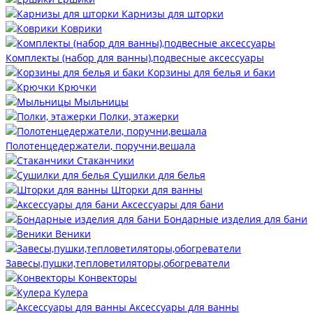
Карнизы для шторки
Коврики
Комплекты (набор для ванны),подвесные аксессуары
Корзины для белья и баки
Крючки
Мыльницы
Полки, этажерки
Полотенцедержатели, поручни,вешала
Стаканчики
Сушилки для белья
Шторки для ванны
Аксессуары для бани
Бондарные изделия для бани
Веники
Завесы,пушки,тепловетиляторы,обогреватели
Конвекторы
Кулера
Аксессуары для ванны