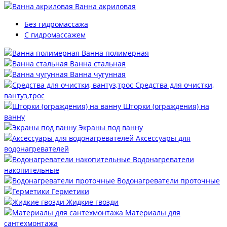
Ванна акриловая
Без гидромассажа
С гидромассажем
Ванна полимерная
Ванна стальная
Ванна чугунная
Средства для очистки,
вантуз,трос
Шторки (ограждения) на
ванну
Экраны под ванну
Аксессуары для
водонагревателей
Водонагреватели
накопительные
Водонагреватели проточные
Герметики
Жидкие гвозди
Материалы для
сантехмонтажа