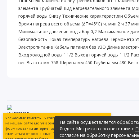
TitanShield Количество внутренних баков шт 1 Количес
элемента Трубчатый Вид нагревательного элемента М
горячей воды Снизу Технические характеристики Объем
Время нагрева всего объема (ΔT=45°С) ч, мин 2 ч 37 м
Минимальное давление воды бар 0,2 Максимальное дав
безопасность Показ температуры нагрева Термометр У
Электропитание Кабель питания без УЗО Длина электрич
Вход холодной воды " 1/2 Выход горячей воды " 1/2 Р
вес Высота мм 758 Ширина мм 450 Глубина мм 480 Вес к
Магазин сантехники «Теплое море» гот
Уважаемые клиенты! В связи с техническими работами
На сайте осуществляется обработк
обширный ассортимент продукции в ра
на нашем сайте могут возникать сложности при
Интернет магазин сантехники «Теплое м
Яндекс.Метрика в соответствии с
П
формировании интернет-заказов. Цены могут
Политика обработки персональных дан
отличаться от розничных. Приносим извинения за
согласие на обработку персональн
возможные неудобства.