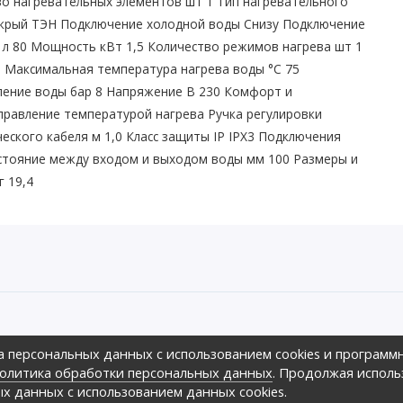
тво нагревательных элементов шт 1 Тип нагревательного
окрый ТЭН Подключение холодной воды Снизу Подключение
 л 80 Мощность кВт 1,5 Количество режимов нагрева шт 1
ин Максимальная температура нагрева воды °С 75
ление воды бар 8 Напряжение В 230 Комфорт и
правление температурой нагрева Ручка регулировки
еского кабеля м 1,0 Класс защиты IP IPX3 Подключения
асстояние между входом и выходом воды мм 100 Размеры и
г 19,4
ов предложить своим клиентам
а персональных данных с использованием cookies и программ
зличных ценовых диапазонах.,
оре», 2026г.
олитика обработки персональных данных
. Продолжая исполь
ных
ых данных с использованием данных cookies.