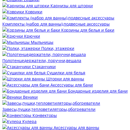
Карнизы для шторки
Коврики
Комплекты (набор для ванны),подвесные аксессуары
Корзины для белья и баки
Крючки
Мыльницы
Полки, этажерки
Полотенцедержатели, поручни,вешала
Стаканчики
Сушилки для белья
Шторки для ванны
Аксессуары для бани
Бондарные изделия для бани
Веники
Завесы,пушки,тепловетиляторы,обогреватели
Конвекторы
Кулера
Аксессуары для ванны