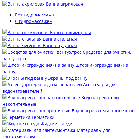
Ванна акриловая
Без гидромассажа
С гидромассажем
Ванна полимерная
Ванна стальная
Ванна чугунная
Средства для очистки,
вантуз,трос
Шторки (ограждения) на
ванну
Экраны под ванну
Аксессуары для
водонагревателей
Водонагреватели
накопительные
Водонагреватели проточные
Герметики
Жидкие гвозди
Материалы для
сантехмонтажа