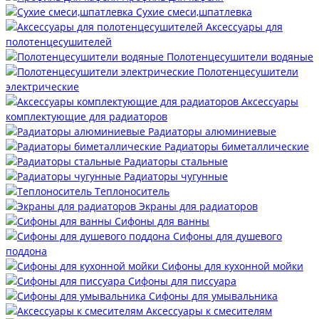
Сухие смеси,шпатлевка
Аксессуары для
полотенцесушителей
Полотенцесушители водяные
Полотенцесушители
электрические
Аксессуары
комплектующие для радиаторов
Радиаторы алюминиевые
Радиаторы биметаллические
Радиаторы стальные
Радиаторы чугунные
Теплоноситель
Экраны для радиаторов
Сифоны для ванны
Сифоны для душевого
поддона
Сифоны для кухонной мойки
Сифоны для писсуара
Сифоны для умывальника
Аксессуары к смесителям