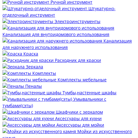
Ручной инструмент
Штукатурно-
отделочный инструмент
Электроинструменты
Канализация для внутридомового использования
Канализация
для наружнего использования
Краска
Расходник для краски
Зеркала
Комплекты
Комплекты мебельные
Пеналы
Тумбы,настенные шкафы
Умывальники с
тумбами(сэты)
Шкафчики с зеркалом
Аксессуары для кухни
Аксессуары для мойки
Мойки из искусственного
камня