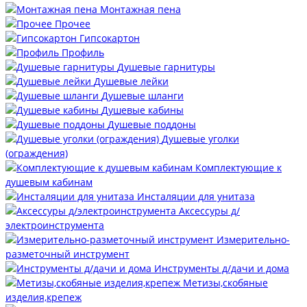
Монтажная пена
Прочее
Гипсокартон
Профиль
Душевые гарнитуры
Душевые лейки
Душевые шланги
Душевые кабины
Душевые поддоны
Душевые уголки
(ограждения)
Комплектующие к
душевым кабинам
Инсталяции для унитаза
Аксессуры д/
электроинструмента
Измерительно-
разметочный инструмент
Инструменты д/дачи и дома
Метизы,скобяные
изделия,крепеж