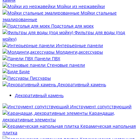
Мойки из нержавейки
Мойки стальные
эмалированные
Подстолья для моек
Фильтры для воды (под
мойку)
Интерьерные панели
Молдинги,аксессуары
Панели ПВХ
Стеновые панели
Биде
Писсуары
Декоративный камень
Декоративный камень
Инструмент сопутствующий
Карандаши,
декоративные элементы
Керамическая напольная
плитка