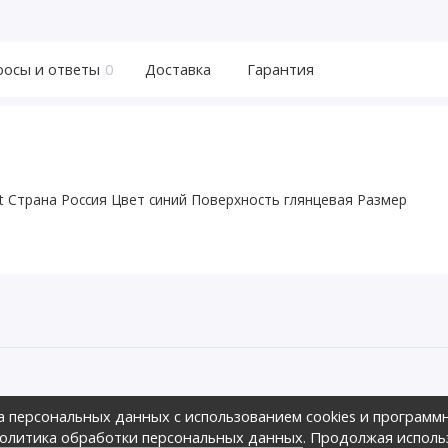
росы и ответы
0
Доставка
Гарантия
 Страна Россия Цвет синий Поверхность глянцевая Размер
ов предложить своим клиентам
а персональных данных с использованием cookies и программ
зличных ценовых диапазонах.,
оре», 2026г.
олитика обработки персональных данных
. Продолжая исполь
ных