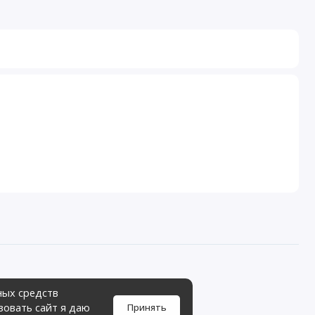
ных средств
зовать сайт я даю
Принять