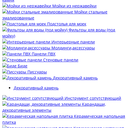
Мойки из нержавейки
Мойки стальные
эмалированные
Подстолья для моек
Фильтры для воды (под
мойку)
Интерьерные панели
Молдинги,аксессуары
Панели ПВХ
Стеновые панели
Биде
Писсуары
Декоративный камень
Декоративный камень
Инструмент сопутствующий
Карандаши,
декоративные элементы
Керамическая напольная
плитка