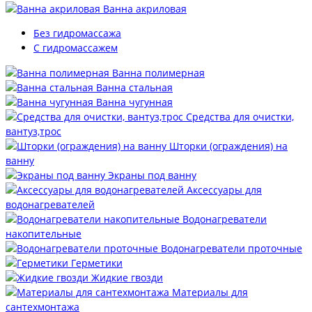
Ванна акриловая
Без гидромассажа
С гидромассажем
Ванна полимерная
Ванна стальная
Ванна чугунная
Средства для очистки,
вантуз,трос
Шторки (ограждения) на
ванну
Экраны под ванну
Аксессуары для
водонагревателей
Водонагреватели
накопительные
Водонагреватели проточные
Герметики
Жидкие гвозди
Материалы для
сантехмонтажа