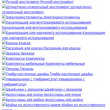
Ручной инструмент
Штукатурно-
отделочный инструмент
Электроинструменты
Канализация для внутридомового использования
Канализация
для наружнего использования
Краска
Расходник для краски
Зеркала
Комплекты
Комплекты мебельные
Пеналы
Тумбы,настенные шкафы
Умывальники с
тумбами(сэты)
Шкафчики с зеркалом
Аксессуары для кухни
Аксессуары для мойки
Мойки из искусственного
камня