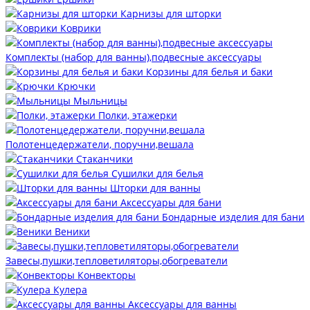
Карнизы для шторки
Коврики
Комплекты (набор для ванны),подвесные аксессуары
Корзины для белья и баки
Крючки
Мыльницы
Полки, этажерки
Полотенцедержатели, поручни,вешала
Стаканчики
Сушилки для белья
Шторки для ванны
Аксессуары для бани
Бондарные изделия для бани
Веники
Завесы,пушки,тепловетиляторы,обогреватели
Конвекторы
Кулера
Аксессуары для ванны