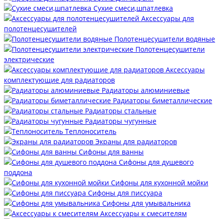
Сухие смеси,шпатлевка
Аксессуары для
полотенцесушителей
Полотенцесушители водяные
Полотенцесушители
электрические
Аксессуары
комплектующие для радиаторов
Радиаторы алюминиевые
Радиаторы биметаллические
Радиаторы стальные
Радиаторы чугунные
Теплоноситель
Экраны для радиаторов
Сифоны для ванны
Сифоны для душевого
поддона
Сифоны для кухонной мойки
Сифоны для писсуара
Сифоны для умывальника
Аксессуары к смесителям