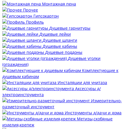
Монтажная пена
Прочее
Гипсокартон
Профиль
Душевые гарнитуры
Душевые лейки
Душевые шланги
Душевые кабины
Душевые поддоны
Душевые уголки
(ограждения)
Комплектующие к
душевым кабинам
Инсталяции для унитаза
Аксессуры д/
электроинструмента
Измерительно-
разметочный инструмент
Инструменты д/дачи и дома
Метизы,скобяные
изделия,крепеж