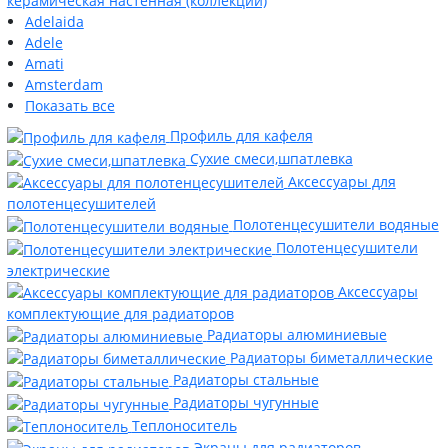
керамическая настенная (коллекции)
Adelaida
Adele
Amati
Amsterdam
Показать все
Профиль для кафеля
Сухие смеси,шпатлевка
Аксессуары для
полотенцесушителей
Полотенцесушители водяные
Полотенцесушители
электрические
Аксессуары
комплектующие для радиаторов
Радиаторы алюминиевые
Радиаторы биметаллические
Радиаторы стальные
Радиаторы чугунные
Теплоноситель
Экраны для радиаторов