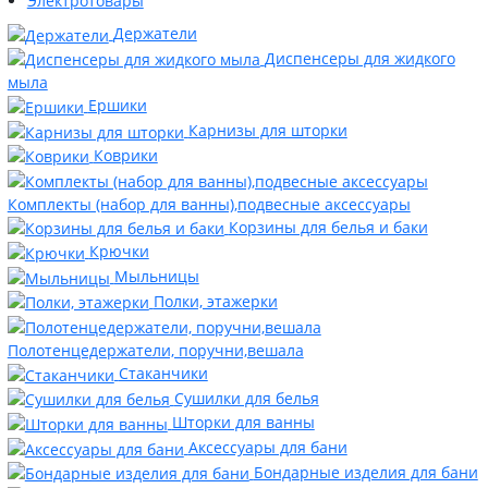
Электротовары
Держатели
Диспенсеры для жидкого
мыла
Ершики
Карнизы для шторки
Коврики
Комплекты (набор для ванны),подвесные аксессуары
Корзины для белья и баки
Крючки
Мыльницы
Полки, этажерки
Полотенцедержатели, поручни,вешала
Стаканчики
Сушилки для белья
Шторки для ванны
Аксессуары для бани
Бондарные изделия для бани