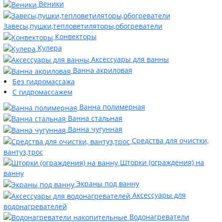
Веники
Завесы,пушки,тепловетиляторы,обогреватели
Конвекторы
Кулера
Аксессуары для ванны
Ванна акриловая
Без гидромассажа
С гидромассажем
Ванна полимерная
Ванна стальная
Ванна чугунная
Средства для очистки,
вантуз,трос
Шторки (ограждения) на
ванну
Экраны под ванну
Аксессуары для
водонагревателей
Водонагреватели