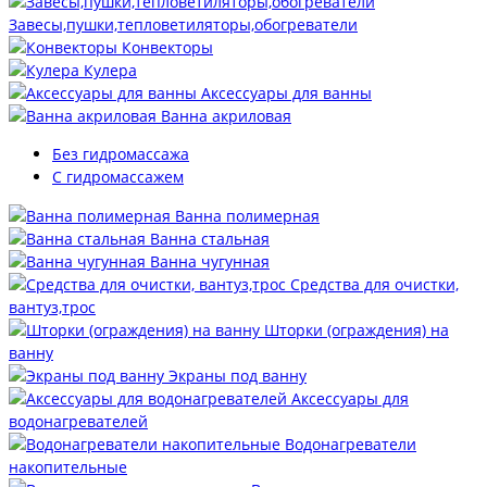
Завесы,пушки,тепловетиляторы,обогреватели
Конвекторы
Кулера
Аксессуары для ванны
Ванна акриловая
Без гидромассажа
С гидромассажем
Ванна полимерная
Ванна стальная
Ванна чугунная
Средства для очистки,
вантуз,трос
Шторки (ограждения) на
ванну
Экраны под ванну
Аксессуары для
водонагревателей
Водонагреватели
накопительные