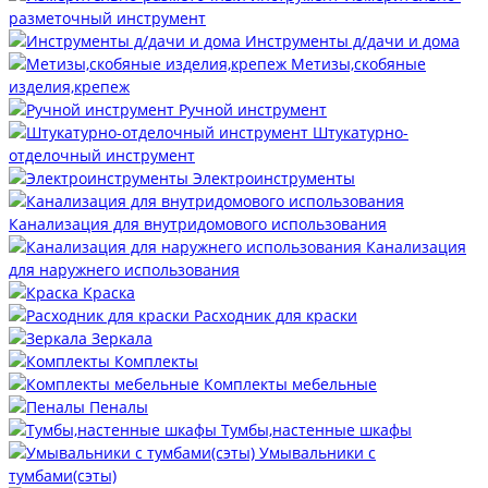
разметочный инструмент
Инструменты д/дачи и дома
Метизы,скобяные
изделия,крепеж
Ручной инструмент
Штукатурно-
отделочный инструмент
Электроинструменты
Канализация для внутридомового использования
Канализация
для наружнего использования
Краска
Расходник для краски
Зеркала
Комплекты
Комплекты мебельные
Пеналы
Тумбы,настенные шкафы
Умывальники с
тумбами(сэты)