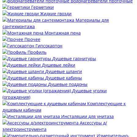
Водонагреватели проточные
Герметики
Жидкие гвозди
Материалы для
сантехмонтажа
Монтажная пена
Прочее
Гипсокартон
Профиль
Душевые гарнитуры
Душевые лейки
Душевые шланги
Душевые кабины
Душевые поддоны
Душевые уголки
(ограждения)
Комплектующие к
душевым кабинам
Инсталяции для унитаза
Аксессуры д/
электроинструмента
Измерительно-