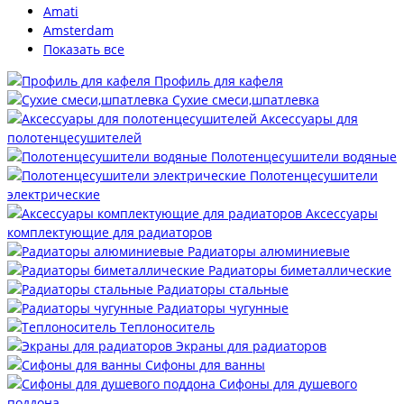
Amati
Amsterdam
Показать все
Профиль для кафеля
Сухие смеси,шпатлевка
Аксессуары для
полотенцесушителей
Полотенцесушители водяные
Полотенцесушители
электрические
Аксессуары
комплектующие для радиаторов
Радиаторы алюминиевые
Радиаторы биметаллические
Радиаторы стальные
Радиаторы чугунные
Теплоноситель
Экраны для радиаторов
Сифоны для ванны
Сифоны для душевого
поддона