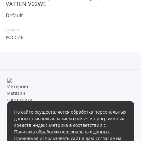
VATTEN V02WE
Default
страна
РОССИЯ
На сайте осуществляется обработка персональных
данных с использованием cookies и программных
Магазин сантехники «Теплое море» готов предложить своим
средств Яндекс.Метрика в соответствии с
клиентам обширный ассортимент продукции в различных
Политика обработки персональных данных
.
ценовых диапазонах.
Продолжая использовать сайт я даю согласие на