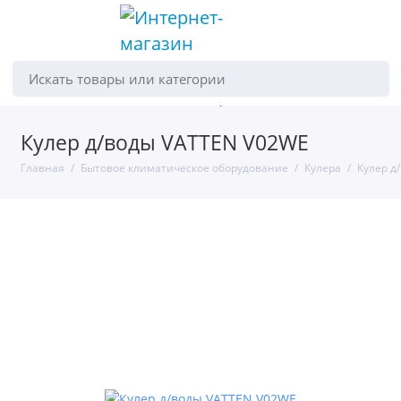
Искать товары или категории
Кулер д/воды VATTEN V02WE
Главная
Бытовое климатическое оборудование
Кулера
Кулер д