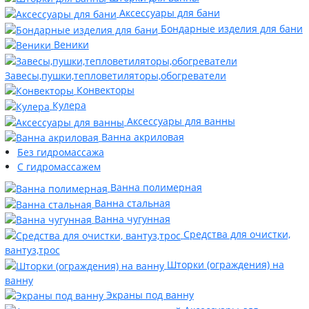
Аксессуары для бани
Бондарные изделия для бани
Веники
Завесы,пушки,тепловетиляторы,обогреватели
Конвекторы
Кулера
Аксессуары для ванны
Ванна акриловая
Без гидромассажа
С гидромассажем
Ванна полимерная
Ванна стальная
Ванна чугунная
Средства для очистки,
вантуз,трос
Шторки (ограждения) на
ванну
Экраны под ванну