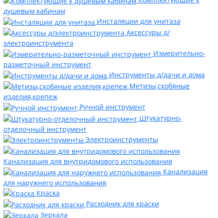
душевым кабинам
Инсталяции для унитаза
Аксессуры д/
электроинструмента
Измерительно-
разметочный инструмент
Инструменты д/дачи и дома
Метизы,скобяные
изделия,крепеж
Ручной инструмент
Штукатурно-
отделочный инструмент
Электроинструменты
Канализация для внутридомового использования
Канализация
для наружнего использования
Краска
Расходник для краски
Зеркала