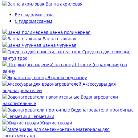
Ванна акриловая
Без гидромассажа
С гидромассажем
Ванна полимерная
Ванна стальная
Ванна чугунная
Средства для очистки,
вантуз,трос
Шторки (ограждения) на
ванну
Экраны под ванну
Аксессуары для
водонагревателей
Водонагреватели
накопительные
Водонагреватели проточные
Герметики
Жидкие гвозди
Материалы для
сантехмонтажа