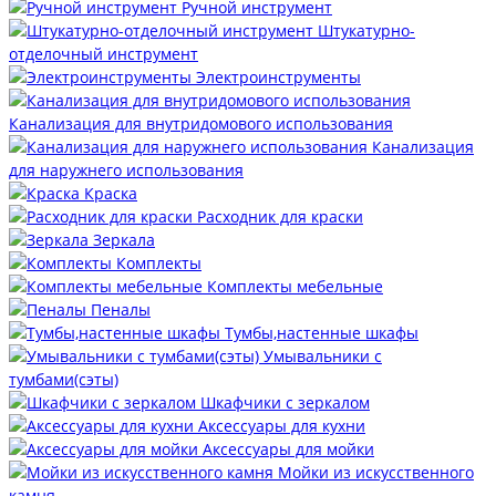
Ручной инструмент
Штукатурно-
отделочный инструмент
Электроинструменты
Канализация для внутридомового использования
Канализация
для наружнего использования
Краска
Расходник для краски
Зеркала
Комплекты
Комплекты мебельные
Пеналы
Тумбы,настенные шкафы
Умывальники с
тумбами(сэты)
Шкафчики с зеркалом
Аксессуары для кухни
Аксессуары для мойки
Мойки из искусственного
камня