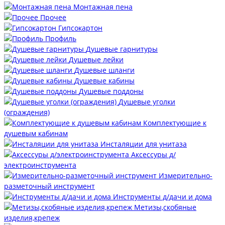
Монтажная пена
Прочее
Гипсокартон
Профиль
Душевые гарнитуры
Душевые лейки
Душевые шланги
Душевые кабины
Душевые поддоны
Душевые уголки
(ограждения)
Комплектующие к
душевым кабинам
Инсталяции для унитаза
Аксессуры д/
электроинструмента
Измерительно-
разметочный инструмент
Инструменты д/дачи и дома
Метизы,скобяные
изделия,крепеж