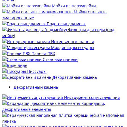
Мойки из нержавейки
Мойки стальные
эмалированные
Подстолья для моек
Фильтры для воды (под
мойку)
Интерьерные панели
Молдинги,аксессуары
Панели ПВХ
Стеновые панели
Биде
Писсуары
Декоративный камень
Декоративный камень
Инструмент сопутствующий
Карандаши,
декоративные элементы
Керамическая напольная
плитка