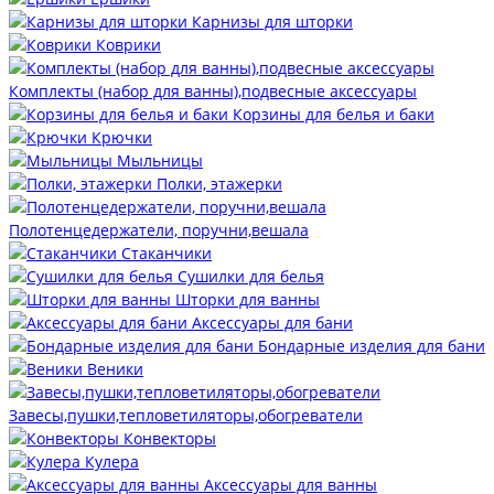
Карнизы для шторки
Коврики
Комплекты (набор для ванны),подвесные аксессуары
Корзины для белья и баки
Крючки
Мыльницы
Полки, этажерки
Полотенцедержатели, поручни,вешала
Стаканчики
Сушилки для белья
Шторки для ванны
Аксессуары для бани
Бондарные изделия для бани
Веники
Завесы,пушки,тепловетиляторы,обогреватели
Конвекторы
Кулера
Аксессуары для ванны