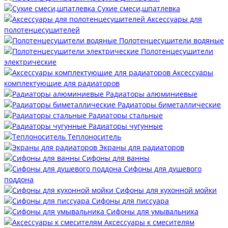
Сухие смеси,шпатлевка
Аксессуары для
полотенцесушителей
Полотенцесушители водяные
Полотенцесушители
электрические
Аксессуары
комплектующие для радиаторов
Радиаторы алюминиевые
Радиаторы биметаллические
Радиаторы стальные
Радиаторы чугунные
Теплоноситель
Экраны для радиаторов
Сифоны для ванны
Сифоны для душевого
поддона
Сифоны для кухонной мойки
Сифоны для писсуара
Сифоны для умывальника
Аксессуары к смесителям